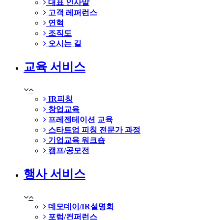
대표 인사말
고객 레퍼런스
연혁
조직도
오시는 길
교육 서비스
IR피칭
창업교육
프레젠테이션 교육
스타트업 피칭 전문가 과정
기업교육 워크숍
캠프/공모전
행사 서비스
데모데이/IR설명회
포럼/컨퍼런스