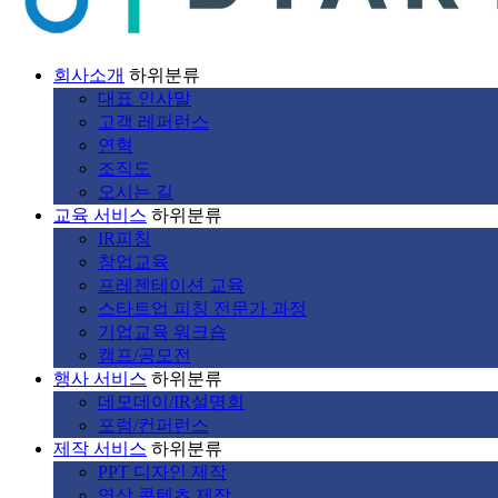
회사소개
하위분류
대표 인사말
고객 레퍼런스
연혁
조직도
오시는 길
교육 서비스
하위분류
IR피칭
창업교육
프레젠테이션 교육
스타트업 피칭 전문가 과정
기업교육 워크숍
캠프/공모전
행사 서비스
하위분류
데모데이/IR설명회
포럼/컨퍼런스
제작 서비스
하위분류
PPT 디자인 제작
영상 콘텐츠 제작