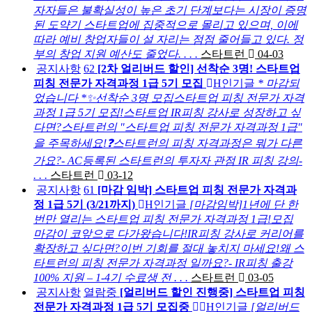
자자들은 불확실성이 높은 초기 단계보다는 시장이 증명
된 도약기 스타트업에 집중적으로 몰리고 있으며, 이에
따라 예비 창업자들이 설 자리는 점점 줄어들고 있다. 정
부의 창업 지원 예산도 줄었다. . . .
스타트런
04-03
공지사항
62
[2차 얼리버드 할인] 선착순 3명! 스타트업
피칭 전문가 자격과정 1급 5기 모집
H
인기글
* 마감되
었습니다 *✨선착순 3명 모집스타트업 피칭 전문가 자격
과정 1급 5기 모집!스타트업 IR피칭 강사로 성장하고 싶
다면?스타트런의 "스타트업 피칭 전문가 자격과정 1급"
을 주목하세요!❓스타트런의 피칭 자격과정은 뭐가 다른
가요?- AC등록된 스타트런의 투자자 관점 IR 피칭 강의-
. . .
스타트런
03-12
공지사항
61
[마감 임박] 스타트업 피칭 전문가 자격과
정 1급 5기 (3/21까지)
H
인기글
[마감임박]1년에 단 한
번만 열리는 스타트업 피칭 전문가 자격과정 1급!모집
마감이 코앞으로 다가왔습니다!IR피칭 강사로 커리어를
확장하고 싶다면?이번 기회를 절대 놓치지 마세요!왜 스
타트런의 피칭 전문가 자격과정 일까요?- IR피칭 출강
100% 지원 – 1-4기 수료생 전 . . .
스타트런
03-05
공지사항
열람중
[얼리버드 할인 진행중] 스타트업 피칭
전문가 자격과정 1급 5기 모집중
H
인기글
[얼리버드