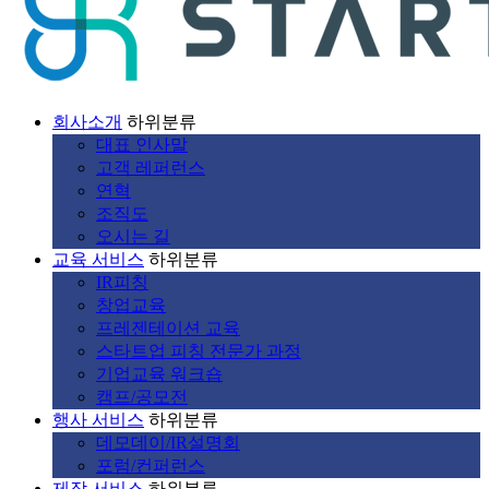
회사소개
하위분류
대표 인사말
고객 레퍼런스
연혁
조직도
오시는 길
교육 서비스
하위분류
IR피칭
창업교육
프레젠테이션 교육
스타트업 피칭 전문가 과정
기업교육 워크숍
캠프/공모전
행사 서비스
하위분류
데모데이/IR설명회
포럼/컨퍼런스
제작 서비스
하위분류