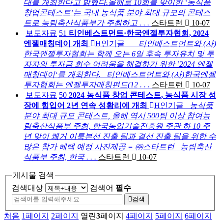
대를 개최한다고 밝혔다.올해로 10회를 맞이한 ‘농식품
창업콘테스트’는 국내 농식품 분야 최대 규모의 콘테스
트로 농림축산식품부가 주최하고 . . .
스타트런
10-07
보도자료
51
티인베스트먼트·한국엔젤투자협회, 2024
엔젤매칭데이 개최
H
인기글
티인베스트먼트와 (사)
한국엔젤투자협회는 함께 오는 6일 후속 투자유치 및 투
자자의 투자금 회수 어려움을 해결하기 위한 ’2024 엔젤
매칭데이‘를 개최한다. 티인베스트먼트와 (사)한국엔젤
투자협회는 엔젤투자매칭펀드(12 . . .
스타트런
10-07
보도자료
50
2024 농식품 창업 콘테스트, 농식품 시장 성
장에 힘입어 2년 연속 성황리에 개최
H
인기글
농식품
분야 최대 규모 콘테스트, 올해 역시 500팀 이상 참여농
림축산식품부 주최, 한국농업기술진흥원 주관 하 10 주
년 맞이 쾌거 이룩본선 진출 팀과 결선 진출 팀을 위한 수
많은 참가 혜택 예정 사진제공 = ㈜스타트런 농림축산
식품부 주최, 한국 . . .
스타트런
10-07
게시물 검색
검색대상
검색어
필수
검색
처음
1
페이지
2
페이지
열린
3
페이지
4
페이지
5
페이지
6
페이지