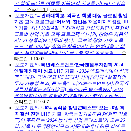
고 함께 남다른 변화를 이끌어갈 인재를 기다리고 있습
니 . . .
스타트런
10-11
보도자료
54
인하대학교, 외국인 학생 대상 글로벌 창업
기초 교육 프로그램 ‘어서와, 창업은 처음이지?’ 성료
H
인기글
지난 10월 4일, 인하대학교 창업지원단이 주최한
글로벌 창업 기초 교육 프로그램 ‘어서와, 창업은 처음이
지?’가 성황리에 마무리 됐다. 글로벌 창업 기초 교육
프로그램 ‘어서와, 창업은 처음이지?’는 인하대학교 외
국인 재학생들을 대상으로 글로벌 창업 적응능력 . . .
스
타트런
10-07
보도자료
53
티인베스트먼트·한국엔젤투자협회 2024
엔젤매칭데이 성료
H
인기글
- 2024 엔젤매칭데이 성공
적인 개최- 국내 대표 VC 15개사 참여참가자 “실질적인
투자 가능성 논의, 큰 도움” 티인베스트먼트·(사)한국엔
젤투자협회는 9월 6일(금), 팁스타운 팁스홀에서, 2024
엔젤매칭데이를 성황리에 개최했다고 밝혔다. &nbs . . .
스타트런
10-07
보도자료
52
‘2024 농식품 창업콘테스트’ 오는 26일 최
종 결선 진행
H
인기글
한국농업기술진흥원(원장 안호
근)이 주관하는 ‘2024 농식품 창업 콘테스트’가 오는 26
일, 서울시 롯데중앙연구소 샤롯데홀에서 최종 결선 무