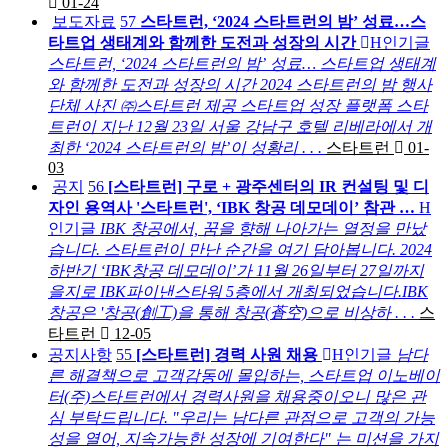
01-24
보도자료
57
스타트런, ‘2024 스타트런의 밤’ 성료…스
타트업 생태계와 함께한 도전과 성장의 시간
H
인기글
스타트런, ‘2024 스타트런의 밤’ 성료… 스타트업 생태계
와 함께한 도전과 성장의 시간 2024 스타트런의 밤 행사
단체 사진 ㈜스타트런 제공 스타트업 성장 플랫폼 스타
트런이 지난 12월 23일 서울 강남구 호텔 리베라에서 개
최한 ‘2024 스타트런의 밤’이 성황리 . . .
스타트런
01-
03
공지
56
[스타트런] 구로 + 광주센터의 IR 컨설팅 및 디
자인 용역사 '스타트런', ‘IBK 창공 데모데이’ 참관 …
H
인기글
IBK 창공에서, 꿈을 향해 나아가는 열정을 만났
습니다. 스타트런이 만난 순간을 여기 담아봅니다. 2024
하반기 ‘IBK창공 데모데이’가 11월 26일부터 27일까지
을지로 IBK파이낸스타워 5층에서 개최되었습니다.IBK
창공은 '창공(創工)을 통해 창공(蒼空)으로 비상하 . . .
스
타트런
12-05
공지사항
55
[스타트런] 경력 사원 채용
H
인기글
남다
른 해결책으로 고객감동에 몰입하는, 스타트업 이노베이
터(주)스타트런에서 경력사원을 채용중이오니 많은 관
심 부탁드립니다. "우리는 남다른 관점으로 고객의 가능
성을 열어, 지속가능한 성장에 기여한다" 는 미션을 가지