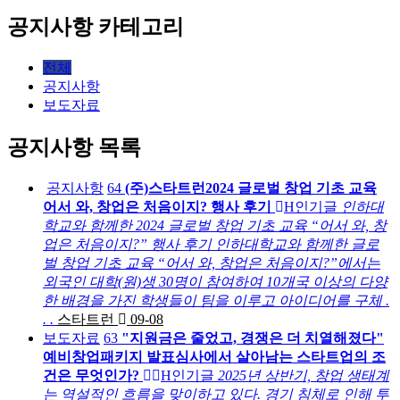
공지사항 카테고리
전체
공지사항
보도자료
공지사항 목록
공지사항
64
(주)스타트런2024 글로벌 창업 기초 교육
어서 와, 창업은 처음이지? 행사 후기
H
인기글
인하대
학교와 함께한 2024 글로벌 창업 기초 교육 “어서 와, 창
업은 처음이지?” 행사 후기 ​인하대학교와 함께한 글로
벌 창업 기초 교육 “어서 와, 창업은 처음이지?”에서는
외국인 대학(원)생 30명이 참여하여 10개국 이상의 다양
한 배경을 가진 학생들이 팀을 이루고 아이디어를 구체 .
. .
스타트런
09-08
보도자료
63
"지원금은 줄었고, 경쟁은 더 치열해졌다"
예비창업패키지 발표심사에서 살아남는 스타트업의 조
건은 무엇인가?
H
인기글
2025년 상반기, 창업 생태계
는 역설적인 흐름을 맞이하고 있다. 경기 침체로 인해 투