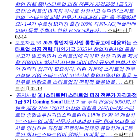
할인 진행 중!]스타트업 피칭 전문가 자격과정 1급 5기
모집!스타트업 IR피칭 강사로 성장하고 싶다면?스타트
런의 "스타트업 피칭 전문가 자격과정 1급" 을 주목하세
요!- 1-4기 수료생 IR피칭 출강 100% 지원!- AC(액셀러레
이터) 등록 주최사- 현업 VC·AC·대표가 . . .
스타트런
02-14
보도자료
59
2025 창업지원사업 통합공고에 대응하는 스
타트업 성공 전략
H
인기글
2025년 창업지원사업 통합
공고가 발표되면서 스타트업에 다양한 성장 기회를 제공
할 전망이다. 하지만 지난해 대비 예산 규모에 변화가 있
어 전략적 접근이 필요하다. 이런 가운데 스타트업 전문
컨설팅 기업 스타트런이 10년간의 창업지원사업 활용 노
하우를 바탕으로 스타트업의 전략적 활용법을 . . .
스타
트런
02-13
공지사항
58
[스타트런] 스타트업 피칭 전문가 자격과정
1급 5기 Coming Soon!
H
인기글
누적 컨설팅 5000회,콘
텐츠 제작 건수 1700건 이상의 경험을 가진10년차 스타
트업 종합솔루션기업스타트런이 1년에 단 한 번 개설하
는"스타트업 피칭 전문가 자격과정 1급" 현재 IR피칭 강
사를 양성하는 과정을 진행하는업체중 유일하게 AC등
록된 회사로스타트업이 원하는 IR피칭 교 . . .
스타트런